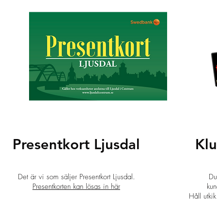
Presentkort
Ljusdal
Klu
Det är vi som säljer Presentkort Ljusdal.
Du
Presentkorten kan lösas in här
kun
Håll utki